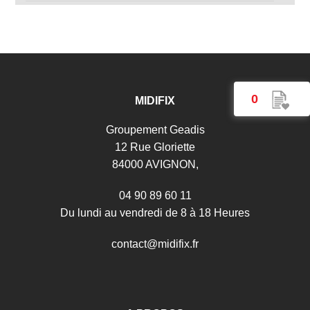
Filtre PRSL pour ventilation Airkos
Gant soudeur anti-chaleur taille 10
Gant soudeur TIG Cuir pleine fleur agneau
Lunette masque soudeur teinte 5
0
Masque de soudage 3/9-13G Venus true color
MIDIFIX
Masque de soudage Alien+ 3/5-13G true color XXL
Groupement Geadis
Masque de soudage GYS HERMES 3/4-14G AIR
12 Rue Gloriette
avec Protection Respiratoire
84000 AVIGNON,
Masque de soudage Zeus 5-13G Cosmic true color
04 90 89 60 11
Masque LCD Techno 11 True Color
Du lundi au vendredi de 8 à 18 Heures
Paire de Guêtres soudeur
c
o
n
t
a
c
t
@
m
i
d
i
f
i
x
.
f
r
Protection Exterieure pour cagoule Navitek ou Kapio
Protection extérieure Speedglas 3M série 9100 -
sachet de 10 pièces
Protection intérieure 3M Speedglas SL/100/10V-