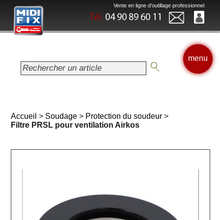
Vente en ligne d'outillage professionnel
Tél.
04 90 89 60 11
menu
Accueil
>
Soudage
>
Protection du soudeur
>
Filtre PRSL pour ventilation Airkos