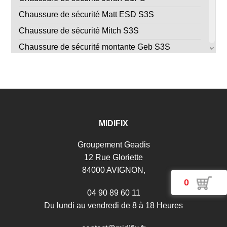
Chaussure de sécurité Matt ESD S3S
Chaussure de sécurité Mitch S3S
Chaussure de sécurité montante Geb S3S
Chaussure de sécurité Ryder ESD S1PS
Chaussure de sécurité Saber S1P SRC ESD taille
41
Chaussure de sécurité Stego ESD S3S
Chaussure de sécurité Strong ESD S3S
MIDIFIX
Chaussure soudeur Bulls S3 HRO HI WG SRC
Groupement Geadis
12 Rue Gloriette
84000 AVIGNON,
0
04 90 89 60 11
Du lundi au vendredi de 8 à 18 Heures