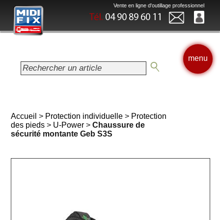
Vente en ligne d'outillage professionnel
Tél.
04 90 89 60 11
menu
Accueil
>
Protection individuelle
>
Protection
des pieds
>
U-Power
>
Chaussure de
sécurité montante Geb S3S