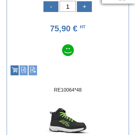
-
+
75,90 €
HT
RE10064*48