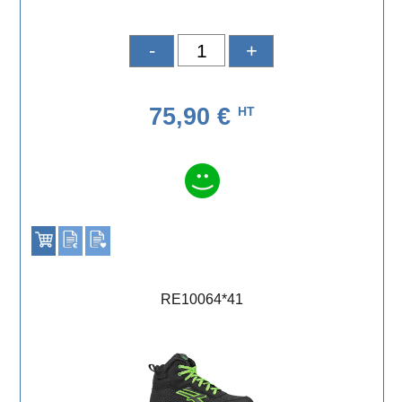
-
+
75,90 €
HT
RE10064*41