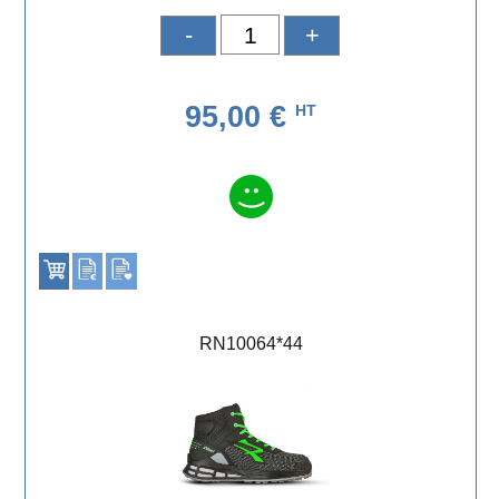
-
+
95,00 €
HT
RN10064*44