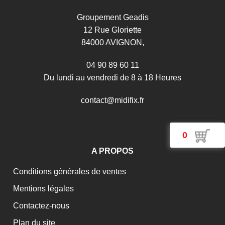
Chaussure soudeur Bulls S3 HRO HI WG SRC
Groupement Geadis
12 Rue Gloriette
84000 AVIGNON,
04 90 89 60 11
Du lundi au vendredi de 8 à 18 Heures
c
o
n
t
a
c
t
@
m
i
d
i
f
i
x
.
f
r
0
A PROPOS
Conditions générales de ventes
Mentions légales
Contactez-nous
Plan du site