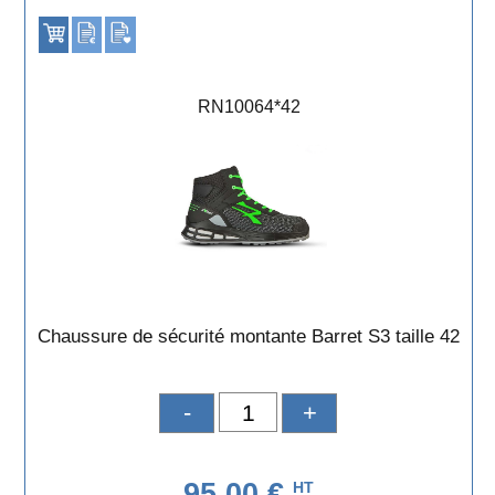
RN10064*42
Chaussure de sécurité montante Barret S3 taille 42
-
+
95,00 €
HT