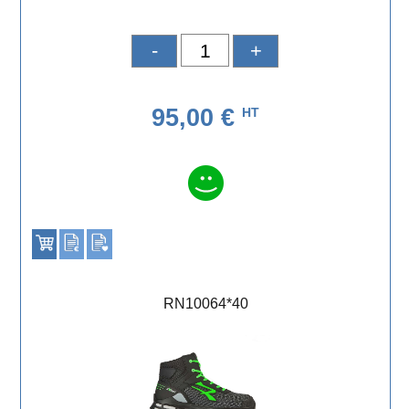
-
+
95,00 €
HT
RN10064*40