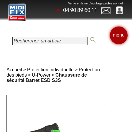
Vente en ligne d'outillage professionnel
Tél.
04 90 89 60 11
menu
Accueil
>
Protection individuelle
>
Protection
des pieds
>
U-Power
>
Chaussure de
sécurité Barret ESD S3S