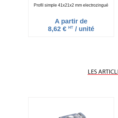
Plaque 2 trous pour rail 41 EZ
Profil simple 41x21x2 mm electrozingué
Plaque 4 trous pour rail 41
A partir de
Plaque de verrouillage
8,62 €
/ unité
HT
Plaque en L pour rail 41
Plaque en T pour rail 41
Rondelle plate pour rail 41
Support transversal pour rail
41x41
Vis sans tête M8 x 50 mm
LES ARTICL
zinguée