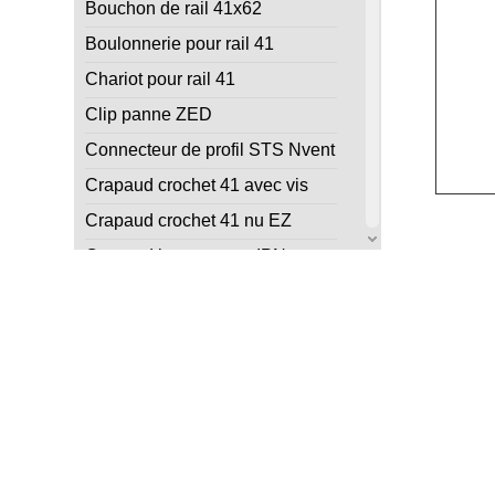
Bouchon de rail 41x62
Boulonnerie pour rail 41
Chariot pour rail 41
Clip panne ZED
Connecteur de profil STS Nvent
Crapaud crochet 41 avec vis
Crapaud crochet 41 nu EZ
Crapaud interne pour IPN
Ecrou à ressort court pour rail
41x21 (M6 à M10)
Ecrou à ressort court pour rail
41x41 (M6, M8 et M10)
Ecrou de profil sans ressort
pour rail 41
Ecrou rail automatique
Ecrou rail rapide en acier