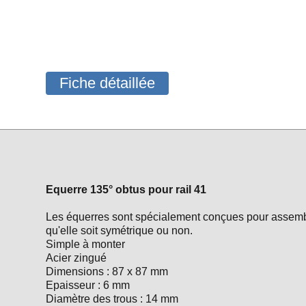
ressort Nvent Caddy
Embase orientable pour rail 41
Embase renforcée pour rail
41x41
Fiche détaillée
Embase renforcée pour rail
41x82
Embase simple pour rail 41
Equerre 135° obtus pour rail 41
Equerre 45° aigue pour rail 41
Equerre 90° 2 trous pour rail 41
Equerre 135° obtus pour rail 41
EZ
Les équerres sont spécialement conçues pour assemble
Equerre 90° 4 trous pour rail 41
qu'elle soit symétrique ou non.
EZ
Simple à monter
Equerre à gousset pour rail 41
Acier zingué
Dimensions : 87 x 87 mm
Equerre orientable à plat
Epaisseur : 6 mm
Diamètre des trous : 14 mm
Fixation murale horizontale