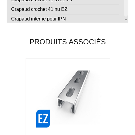
Crapaud crochet 41 nu EZ
Crapaud interne pour IPN
Ecrou à ressort court pour rail 41x21 (M6 à M10)
Ecrou à ressort court pour rail 41x41 (M6, M8 et
PRODUITS ASSOCIÉS
M10)
Ecrou de profil sans ressort pour rail 41
Ecrou rail automatique
Ecrou rail rapide en acier ressort Nvent Caddy
Embase orientable pour rail 41
Embase renforcée pour rail 41x41
Embase renforcée pour rail 41x82
Embase simple pour rail 41
Equerre 135° obtus pour rail 41
Equerre 45° aigue pour rail 41