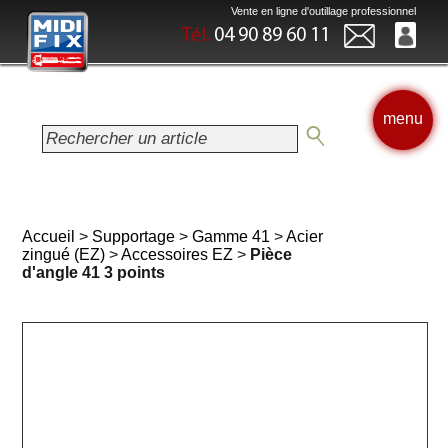
Vente en ligne d'outillage professionnel
Tél.
04 90 89 60 11
menu
Accueil
>
Supportage
>
Gamme 41
>
Acier
zingué (EZ)
>
Accessoires EZ
>
Pièce
d'angle 41 3 points