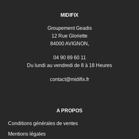
MIDIFIX
Groupement Geadis
12 Rue Gloriette
84000 AVIGNON,
04 90 89 60 11
Du lundi au vendredi de 8 à 18 Heures
c
o
n
t
a
c
t
@
m
i
d
i
f
i
x
.
f
r
A PROPOS
Conditions générales de ventes
Mentions légales