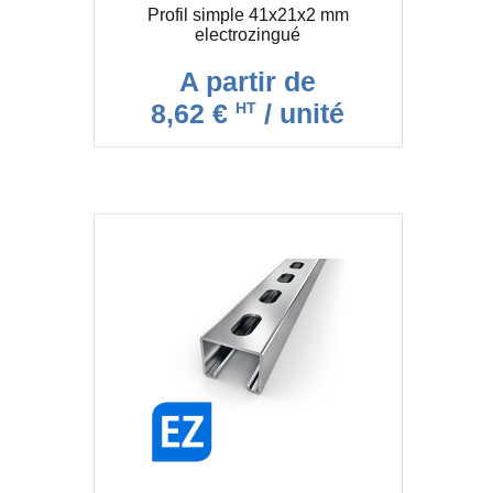
Profil simple 41x21x2 mm
Equerre 90° 2 trous pour rail 41 EZ
electrozingué
Equerre 90° 4 trous pour rail 41 EZ
A partir de
Equerre à gousset pour rail 41
8,62 €
/ unité
HT
Equerre orientable à plat
Fixation murale horizontale pour rail 41
Fixation murale verticale pour rail 41
Jambe de force à 45° EZ
Jambe de force à 45° renforcée
Joint EPDM pour insonorisation profil 41 mm -
rouleau de 30 mètres
Manchon de liaison 41x41
Manchon de liaison assemblé
Omega pour rail 41x21
Omega pour rail 41x41