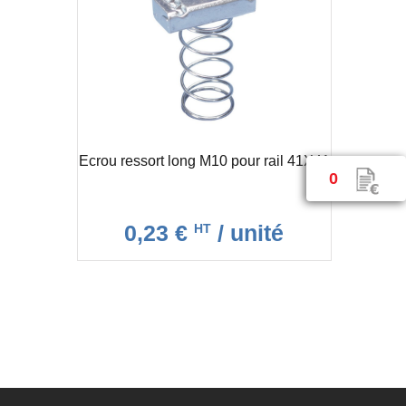
Ecrou ressort long M10 pour rail 41X41
0
0,23 €
/ unité
HT